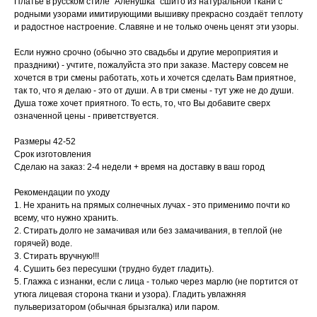
Платье в русском стиле "Алёнушка" сшито из натуральной ткани с
родными узорами имитирующими вышивку прекрасно создаёт теплоту
и радостное настроение. Славяне и не только очень ценят эти узоры.
Если нужно срочно (обычно это свадьбы и другие мероприятия и
праздники) - учтите, пожалуйста это при заказе. Мастеру совсем не
хочется в три смены работать, хоть и хочется сделать Вам приятное,
так то, что я делаю - это от души. А в три смены - тут уже не до души.
Душа тоже хочет приятного. То есть, то, что Вы добавите сверх
означенной цены - приветствуется.
Размеры 42-52
Срок изготовления
Сделаю на заказ: 2-4 недели + время на доставку в ваш город
Рекомендации по уходу
1. Не хранить на прямых солнечных лучах - это применимо почти ко
всему, что нужно хранить.
2. Стирать долго не замачивая или без замачивания, в теплой (не
горячей) воде.
3. Стирать вручную!!!
4. Сушить без пересушки (трудно будет гладить).
5. Глажка с изнанки, если с лица - только через марлю (не портится от
утюга лицевая сторона ткани и узора). Гладить увлажняя
пульверизатором (обычная брызгалка) или паром.