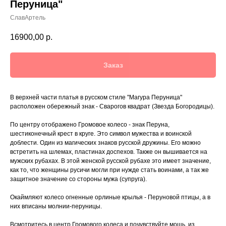
Перуница"
СлавАртель
16900,00
р.
Заказ
В верхней части платья в русском стиле "Магура Перуница"
расположен обережный знак - Сварогов квадрат (Звезда Богородицы).
По центру отображено Громовое колесо - знак Перуна,
шестиконечный крест в круге. Это символ мужества и воинской
доблести. Один из магических знаков русской дружины. Его можно
встретить на шлемах, пластинах доспехов. Также он вышивается на
мужских рубахах. В этой женской русской рубахе это имеет значение,
как то, что женщины русичи могли при нужде стать воинами, а так же
защитное значение со стороны мужа (супруга).
Окаймляют колесо огненные орлиные крылья - Перуновой птицы, а в
них вписаны молнии-перуницы.
Всмотритесь в центр Громового колеса и почувствуйте мощь, из