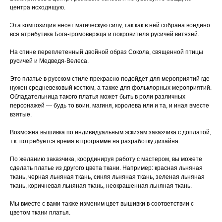
центра исходящую.
Эта композиция несет магическую силу, так как в ней собрана воедино
вся атрибутика Бога-громовержца и покровителя русичей витязей.
На спине переплетенный двойной образ Сокола, священной птицы
русичей и Медведя-Велеса.
Это платье в русском стиле прекрасно подойдет для мероприятий где
нужен средневековый костюм, а также для фольклорных мероприятий.
Обладательница такого платья может быть в роли различных
персонажей — будь то воин, магиня, королева или и та, и иная вместе
взятые.
Возможна вышивка по индивидуальным эскизам заказчика с доплатой,
т.к. потребуется время в программе на разработку дизайна.
По желанию заказчика, координируя работу с мастером, вы можете
сделать платье из другого цвета ткани. Например: красная льняная
ткань, черная льняная ткань, синяя льняная ткань, зеленая льняная
ткань, коричневая льняная ткань, неокрашенная льняная ткань.
Мы вместе с вами также изменим цвет вышивки в соответствии с
цветом ткани платья.