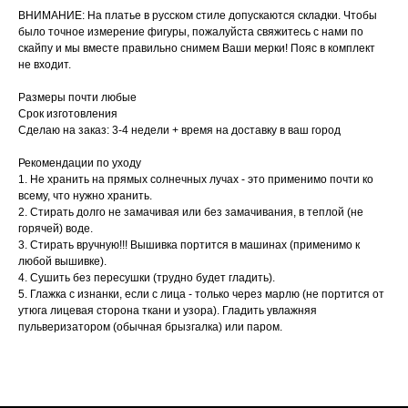
ВНИМАНИЕ: На платье в русском стиле допускаются складки. Чтобы
было точное измерение фигуры, пожалуйста свяжитесь с нами по
скайпу и мы вместе правильно снимем Ваши мерки! Пояс в комплект
не входит.
Размеры почти любые
Срок изготовления
Сделаю на заказ: 3-4 недели + время на доставку в ваш город
Рекомендации по уходу
1. Не хранить на прямых солнечных лучах - это применимо почти ко
всему, что нужно хранить.
2. Стирать долго не замачивая или без замачивания, в теплой (не
горячей) воде.
3. Стирать вручную!!! Вышивка портится в машинах (применимо к
любой вышивке).
4. Сушить без пересушки (трудно будет гладить).
5. Глажка с изнанки, если с лица - только через марлю (не портится от
утюга лицевая сторона ткани и узора). Гладить увлажняя
пульверизатором (обычная брызгалка) или паром.