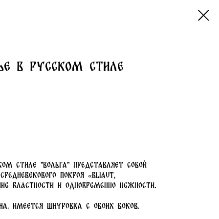
ье в русском стиле
ком стиле "Вольга" представляет собой
редневекового покроя «bliaut,
ение властности и одновременно нежности.
на, имеется шнуровка с обоих боков.