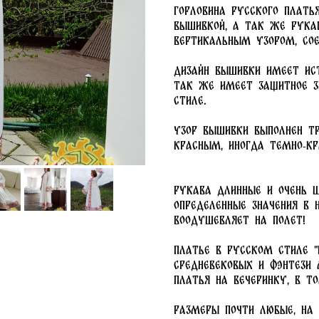
Горловина русского плать
вышивкой, а так же рука
вертикальным узором, со
Дизайн вышивки имеет ис
так же имеет защитное з
стиле.
Узор вышивки выполнен т
красным, иногда темно-к
Рукава длинные и очень ш
определенные значения в 
Воодушевляет на полет!
Платье в русском стиле "
средневековых и фэнтези 
платья на вечеринку, в т
Размеры почти любые, на 