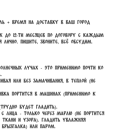
ель + время на доставку в ваш город
-х до 12-ти месяцев по договору с каждым
 лично. Пишите, звоните, всё обсудим.
солнечных лучах - это применимо почти ко
.
ивая или без замачивания, в теплой (не
шивка портится в машинах (применимо к
(трудно будет гладить).
и с лица - только через марлю (не портится
 ткани и узора). Гладить увлажняя
 брызгалка) или паром.