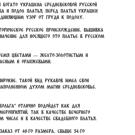
я богато украшена средневековой русской
ва и подол платья, перед платья украшен
единяющим узор от груди к подолу.
торическое русское происхождение. Вышивка
начение для носящего это платье в русском
ремя цветами — желто-золотистым и
расным и оранжевыми.
ирокие. Такой вид рукавов имел свои
наполненном духом магии средневековье.
Вольга" отлично подойдет как для
мероприятий, так в качестве вечернего
ом числе и в качестве свадебного платья.
заказ от 40-го размера. Свыше 54-го