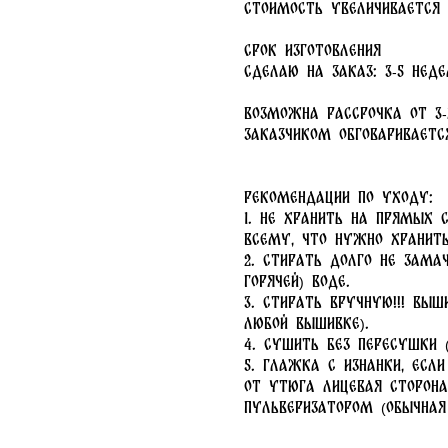
стоимость увеличивается
Срок изготовления
Сделаю на заказ: 3-5 нед
Возможна рассрочка от 3
заказчиком обговаривается
Рекомендации по уходу:
1. Не хранить на прямых 
всему, что нужно хранить
2. Стирать долго не замач
горячей) воде.
3. Стирать вручную!!! Вы
любой вышивке).
4. Сушить без пересушки 
5. Глажка с изнанки, есл
от утюга лицевая сторона
пульверизатором (обычная