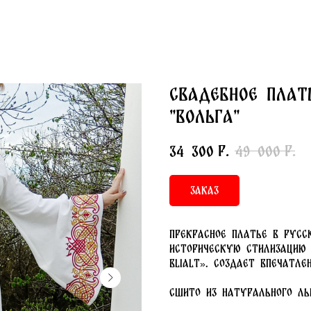
Свадебное плат
"Вольга"
р.
р.
34 300
49 000
Заказ
Прекрасное платье в русс
историческую стилизацию с
blialt». Создает впечатл
Сшито из натурального ль