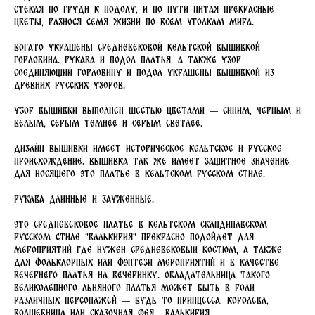
стекая по груди к подолу, и по пути питая прекрасные
цветы, разнося семя жизни по всем уголкам Мира.
Богато украшены средневековой кельтской вышивкой
горловина. Рукава и подол платья, а также узор
соединяющий горловину и подол украшены вышивкой из
древних русских узоров.
Узор вышивки выполнен шестью цветами — синим, черным и
белым, серым темнее и серым светлее.
Дизайн вышивки имеет историческое кельтское и русское
происхождение. Вышивка так же имеет защитное значение
для носящего это платье в кельтском русском стиле.
Рукава длинные и зауженные.
Это средневековое платье в кельтском скандинавском
русском стиле "Валькирия" прекрасно подойдет для
мероприятий где нужен средневековый костюм, а также
для фольклорных или фэнтези мероприятий и в качестве
вечернего платья на вечеринку. Обладательница такого
великолепного льняного платья может быть в роли
различных персонажей — будь то принцесса, королева,
волшебница или сказочная фея... Валькирия...