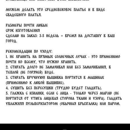
Можем делать это средневековое платье и в виде
свадебного платья.
Размеры почти любые
Срок изготовления
Сделаю на заказ: 3-5 недель + время на доставку в ваш
город.
Рекомендации по уходу:
1. Не хранить на прямых солнечных лучах - это применимо
почти ко всему, что нужно хранить.
2. Стирать долго не замачивая или без замачивания, в
теплой (не горячей) воде.
3. Стирать вручную!!! Вышивка портится в машинах
(применимо к любой вышивке).
4. Сушить без пересушки (трудно будет гладить).
5. Глажка с изнанки, если с лица - только через марлю (не
портится от утюга лицевая сторона ткани и узора). Гладить
увлажняя пульверизатором (обычная брызгалка) или паром.