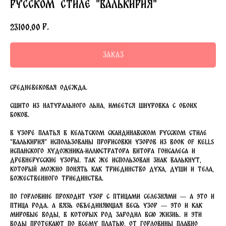
русском стиле "Валькирия"
р.
23100,00
Заказ
Средневековая одежда.
Сшито из натурального льна, имеется шнуровка с обоих
боков.
В узоре платья в кельтском скандинавском русском стиле
"Валькирия" использованы прорисовки узоров из Book Of Kells
испанского художника-иллюстратора Витора Гонсалеса и
древнерусские узоры. Так же использован знак Валькнут,
который можно понять как триединство Духа, Души и Тела,
Божественного Триединства.
По горловине проходит узор с птицами Селезнями — а это и
птица Рода. А вязь объединяющая весь узор — это и как
Мировые Воды, в которых Род зародил всю жизнь. И эти
воды протекают по всему платью, от горловины плавно