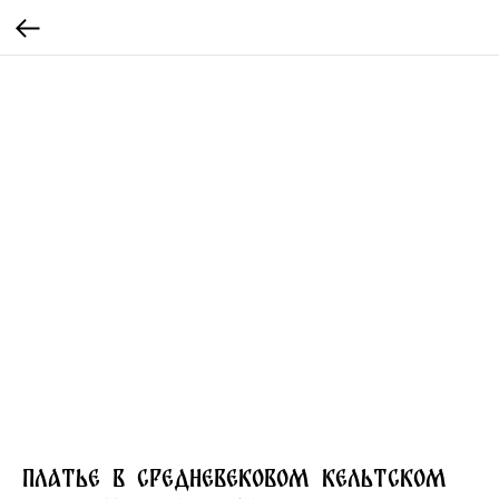
Платье в средневековом кельтском