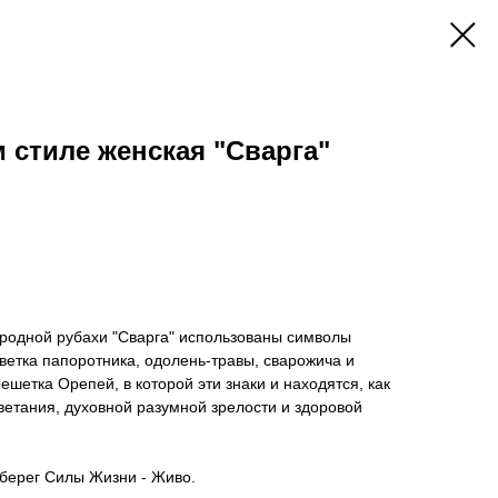
м стиле женская "Сварга"
ародной рубахи "Сварга" использованы символы
 цветка папоротника, одолень-травы, сварожича и
шетка Орепей, в которой эти знаки и находятся, как
ветания, духовной разумной зрелости и здоровой
оберег Силы Жизни - Живо.