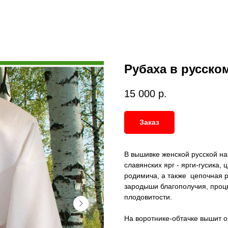
Рубаха в русско
15 000
р.
Заказ
В вышивке женской русской н
славянских ярг - ярги-гусика,
родимича, а также цепочная ре
зародыши благополучия, проц
плодовитости.
На воротнике-обтачке вышит 