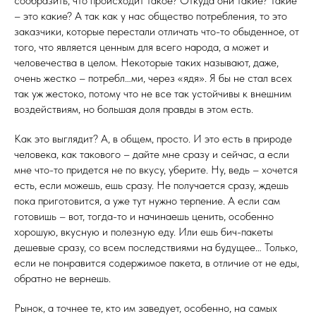
сообразить, что происходит такое? Откуда они такие? Такие
– это какие? А так как у нас общество потребления, то это
заказчики, которые перестали отличать что-то обыденное, от
того, что является ценным для всего народа, а может и
человечества в целом. Некоторые таких называют, даже,
очень жестко – потребл…ми, через «ядя». Я бы не стал всех
так уж жестоко, потому что не все так устойчивы к внешним
воздействиям, но большая доля правды в этом есть.
Как это выглядит? А, в общем, просто. И это есть в природе
человека, как такового – дайте мне сразу и сейчас, а если
мне что-то придется не по вкусу, уберите. Ну, ведь – хочется
есть, если можешь, ешь сразу. Не получается сразу, ждешь
пока приготовится, а уже тут нужно терпение. А если сам
готовишь – вот, тогда-то и начинаешь ценить, особенно
хорошую, вкусную и полезную еду. Или ешь бич-пакеты
дешевые сразу, со всем последствиями на будущее… Только,
если не понравится содержимое пакета, в отличие от не еды,
обратно не вернешь.
Рынок, а точнее те, кто им заведует, особенно, на самых