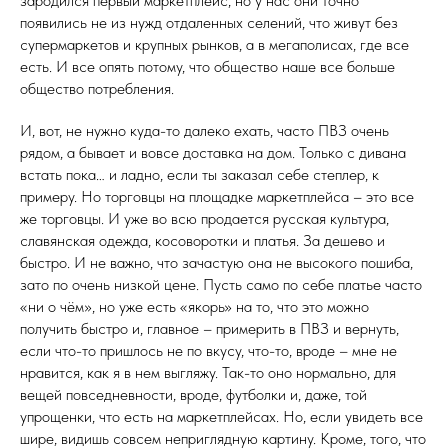
зародился первый маркетплейс, но у нас они точно
появились не из нужд отдаленных селений, что живут без
супермаркетов и крупных рынков, а в мегаполисах, где все
есть. И все опять потому, что общество наше все больше
общество потребления.
И, вот, не нужно куда-то далеко ехать, часто ПВЗ очень
рядом, а бывает и вовсе доставка на дом. Только с дивана
встать пока… и ладно, если ты заказал себе степлер, к
примеру. Но торговцы на площадке маркетплейса – это все
же торговцы. И уже во всю продается русская культура,
славянская одежда, косоворотки и платья. За дешево и
быстро. И не важно, что зачастую она не высокого пошиба,
зато по очень низкой цене. Пусть само по себе платье часто
«ни о чём», но уже есть «якорь» на то, что это можно
получить быстро и, главное – примерить в ПВЗ и вернуть,
если что-то пришлось не по вкусу, что-то, вроде – мне не
нравится, как я в нем выгляжу. Так-то оно нормально, для
вещей повседневности, вроде, футболки и, даже, той
упрощенки, что есть на маркетплейсах. Но, если увидеть все
шире, видишь совсем неприглядную картину. Кроме, того, что