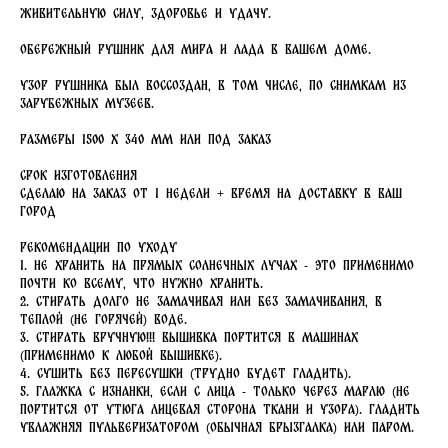
живительную силу, здоровье и удачу.
Обережный рушник для мира и лада в вашем доме.
Узор рушника был воссоздан, в том числе, по снимкам из
зарубежных музеев.
Размеры 1500 х 340 мм или под заказ
Срок изготовления
Сделаю на заказ от 1 недели + время на доставку в ваш
город
Рекомендации по уходу
1. Не хранить на прямых солнечных лучах - это применимо
почти ко всему, что нужно хранить.
2. Стирать долго не замачивая или без замачивания, в
теплой (не горячей) воде.
3. Стирать вручную!!! Вышивка портится в машинах
(применимо к любой вышивке).
4. Сушить без пересушки (трудно будет гладить).
5. Глажка с изнанки, если с лица - только через марлю (не
портится от утюга лицевая сторона ткани и узора). Гладить
увлажняя пульверизатором (обычная брызгалка) или паром.