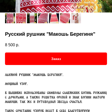
Русский рушник "Макошь Берегиня"
8 500
р.
Заказ
Льняной рушник "Макошь Берегиня".
Мощный узор.
В вышивке использованы символы славянских богинь Рожаниц
с дочерьми, а также решетка Орепей и знак богини матери
Макоши. Так же и Путеводная Звезда Счастья.
Такое сочетание узоров несет в себе благотворную