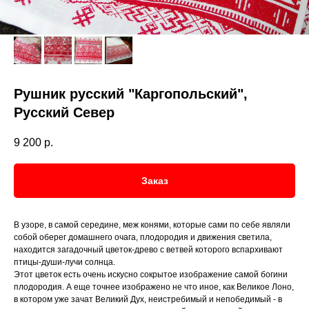
Рушник русский "Каргопольский",
Русский Север
9 200
р.
Заказ
В узоре, в самой середине, меж конями, которые сами по себе являли
собой оберег домашнего очага, плодородия и движения светила,
находится загадочный цветок-древо с ветвей которого вспархивают
птицы-души-лучи солнца.
Этот цветок есть очень искусно сокрытое изображение самой богини
плодородия. А еще точнее изображено не что иное, как Великое Лоно,
в котором уже зачат Великий Дух, неистребимый и непобедимый - в