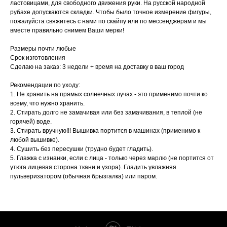
ластовицами, для свободного движения руки. На русской народной
рубахе допускаются складки. Чтобы было точное измерение фигуры,
пожалуйста свяжитесь с нами по скайпу или по мессенджерам и мы
вместе правильно снимем Ваши мерки!
Размеры почти любые
Срок изготовления
Сделаю на заказ: 3 недели + время на доставку в ваш город
Рекомендации по уходу:
1. Не хранить на прямых солнечных лучах - это применимо почти ко
всему, что нужно хранить.
2. Стирать долго не замачивая или без замачивания, в теплой (не
горячей) воде.
3. Стирать вручную!!! Вышивка портится в машинах (применимо к
любой вышивке).
4. Сушить без пересушки (трудно будет гладить).
5. Глажка с изнанки, если с лица - только через марлю (не портится от
утюга лицевая сторона ткани и узора). Гладить увлажняя
пульверизатором (обычная брызгалка) или паром.