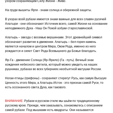
узором сохраняющим Силу Жизни - Живо.
На груди вышиты Ярги - знаки солнца и обережной защиты.
В узорах всей рубахи имеются знаки важные для всех славян русичей
Алатыри - они обозначают Источник всего, самой Жизни на основании
неподвижного Духа - Наш Он Покой азбуки старославянской.
Алатырь – звезда с восемью вершинами. Этот древнейший символ
обозначает развитие в движении. Алатырь – бел-горюч камень
является началом и центром Мира, Оком Рода, именно из него
рождается и сияет Свет Рода Всевышнего да Божья благодать.
Яр-Га - движение Солнца (Яр-Ярило) (Га - путь). Вечный знак
хождения небесного светила, который можно увидеть на наших
рушниках, рубахах во всех губерниях необъятной матушки России.
Ногаи-птицы (грифоны) - сохраняют стерегут Русь, как самую Высшую
Ценность этого Мира, а Алатырь-Исток - это признак самой Руси, то
есть осознанного света Духа, как такового.
ВНИМАНИЕ:
Рубахи в русском стиле мы шьём по традиционному
русскому крою. Прежде, чем заказывать, ознакомьтесь с описанием
самой рубахи. Под мышками есть квадраты. Они называются