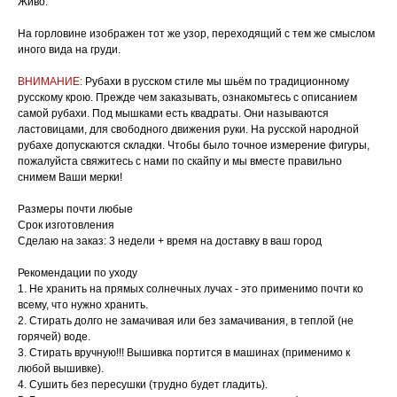
Живо.
На горловине изображен тот же узор, переходящий с тем же смыслом
иного вида на груди.
ВНИМАНИЕ:
Рубахи в русском стиле мы шьём по традиционному
русскому крою. Прежде чем заказывать, ознакомьтесь с описанием
самой рубахи. Под мышками есть квадраты. Они называются
ластовицами, для свободного движения руки. На русской народной
рубахе допускаются складки. Чтобы было точное измерение фигуры,
пожалуйста свяжитесь с нами по скайпу и мы вместе правильно
снимем Ваши мерки!
Размеры почти любые
Срок изготовления
Сделаю на заказ: 3 недели + время на доставку в ваш город
Рекомендации по уходу
1. Не хранить на прямых солнечных лучах - это применимо почти ко
всему, что нужно хранить.
2. Стирать долго не замачивая или без замачивания, в теплой (не
горячей) воде.
3. Стирать вручную!!! Вышивка портится в машинах (применимо к
любой вышивке).
4. Сушить без пересушки (трудно будет гладить).