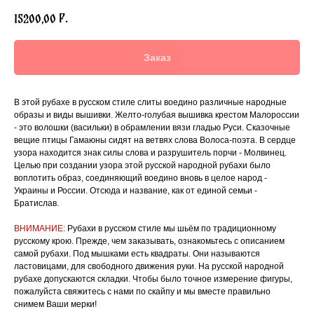
р.
15200,00
Заказ
В этой рубахе в русском стиле слиты воедино различные народные
образы и виды вышивки. Желто-голубая вышивка крестом Малороссии
- это волошки (васильки) в обрамлении вязи гладью Руси. Сказочные
вещие птицы Гамаюны сидят на ветвях слова Волоса-поэта. В сердце
узора находится знак силы слова и разрушитель порчи - Молвинец.
Целью при создании узора этой русской народной рубахи было
воплотить образ, соединяющий воедино вновь в целое народ -
Украины и России. Отсюда и название, как от единой семьи -
Братислав.
ВНИМАНИЕ:
Рубахи в русском стиле мы шьём по традиционному
русскому крою. Прежде, чем заказывать, ознакомьтесь с описанием
самой рубахи. Под мышками есть квадраты. Они называются
ластовицами, для свободного движения руки. На русской народной
рубахе допускаются складки. Чтобы было точное измерение фигуры,
пожалуйста свяжитесь с нами по скайпу и мы вместе правильно
снимем Ваши мерки!