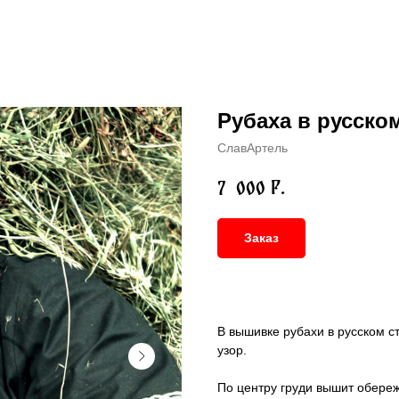
Рубаха в русско
СлавАртель
р.
7 000
Заказ
В вышивке рубахи в русском с
узор.
По центру груди вышит обережн