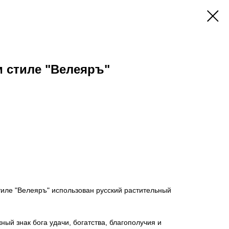
м стиле "Велеяръ"
тиле "Велеяръ" использован русский растительный
ый знак бога удачи, богатства, благополучия и