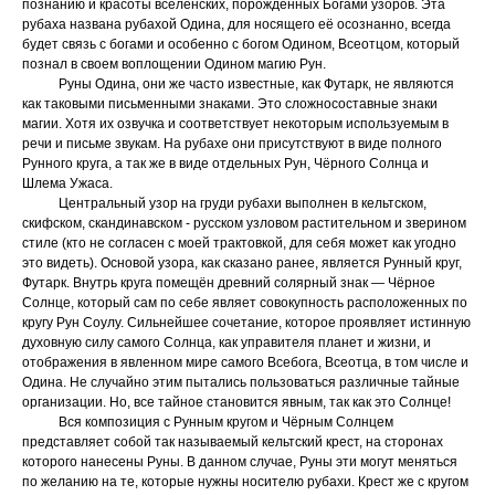
познанию и красоты вселенских, порождённых Богами узоров. Эта
рубаха названа рубахой Одина, для носящего её осознанно, всегда
будет связь с богами и особенно с богом Одином, Всеотцом, который
познал в своем воплощении Одином магию Рун.
Руны Одина, они же часто известные, как Футарк, не являются
как таковыми письменными знаками. Это сложносоставные знаки
магии. Хотя их озвучка и соответствует некоторым используемым в
речи и письме звукам. На рубахе они присутствуют в виде полного
Рунного круга, а так же в виде отдельных Рун, Чёрного Солнца и
Шлема Ужаса.
Центральный узор на груди рубахи выполнен в кельтском,
скифском, скандинавском - русском узловом растительном и зверином
стиле (кто не согласен с моей трактовкой, для себя может как угодно
это видеть). Основой узора, как сказано ранее, является Рунный круг,
Футарк. Внутрь круга помещён древний солярный знак — Чёрное
Солнце, который сам по себе являет совокупность расположенных по
кругу Рун Соулу. Сильнейшее сочетание, которое проявляет истинную
духовную силу самого Солнца, как управителя планет и жизни, и
отображения в явленном мире самого Всебога, Всеотца, в том числе и
Одина. Не случайно этим пытались пользоваться различные тайные
организации. Но, все тайное становится явным, так как это Солнце!
Вся композиция с Рунным кругом и Чёрным Солнцем
представляет собой так называемый кельтский крест, на сторонах
которого нанесены Руны. В данном случае, Руны эти могут меняться
по желанию на те, которые нужны носителю рубахи. Крест же с кругом