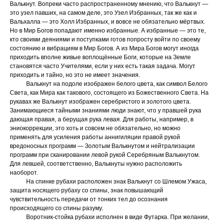
Валькнут. Вопреки часто распространенному мнению, что Валькнут —
это узел павших, на самом деле, это Узел Избранных, так же как и
Вальхалла — это Холл Избранных, и вовсе не обязательно мёртвых.
Но в Мир Богов попадают именно избранные. А избранные — это те,
кто своими деяниями и поступками готов попросту войти по своему
состоянию и вибрациям в Мир Богов. А из Мира Богов могут иногда
приходить вполне живые воплощённые Боги, которые на Земле
становятся часто Учителями, если у них есть такая задача. Могут
приходить и тайно, но это не имеет значения.
Валькнут на подоле изображен белого цвета, как символ Белого
Света, как Мира как такового, состоящего из Божественного Света. На
рукавах же Валькнут изображен серебристого и золотого цвета.
Занимающиеся тайными знаниями люди знают, что у правшей рука
дающая правая, а берущая рука левая. Для работы, например, в
эниокоррекции, это хоть и совсем не обязательно, но можно
применять для усиления работы аннигиляции правой рукой
вредоносных программ — Золотым Валькнутом и нейтрализации
программ при сканировании левой рукой Серебряным Валькнутом.
Для левшей, соответственно, Валькнуты нужно расположить
наоборот.
На спинке рубахи расположен знак Валькнут со Шлемом Ужаса,
защита носящего рубаху со спины, знак повышающий
чувствительность передачи от тонких тел до осознания
происходящего со спины разуму.
Воротник-стойка рубахи исполнен в виде Футарка. При желании,