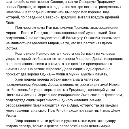
сам по себе олицетворяет Солнце, а так же Северную Прародину
наших Предков, которая выглядела как четыре острова, разделенных
каналами и в середине имелось как бы озеро или воронка, над
которой, по преданию Северной Традиции, витал в воздухе Древний
Храм.
Под крестом круга Рун расположен Триксель, знак соединения
миров — Богов и Предков, не воплощенных ещё душ и людей. Знак
родственный, но не тождественный Валькнуту. Он как бы показывает
на мнимость разделения Миров, на то, что всё растет из Одного
Истока.
Композиция Рунного круга и Креста как бы висит на узловом
узоре, который отображает ветви и корни Мирового Древа, говорящего
о непрерывности всего и о том, что все цветёт и произрастает в
Самом Себе. На ветвях Мирового Древа сидят и одновременно
порхают два ворона Одина — Хугин и Мунин, мысль и память.
Узор подола переда рубахи викинга мага является
продолжением Мирового Древа, в корнях которого сидит змей Нидхёгг,
отображенный в узоре зеркально, как Ёрмунганд, хранящий устои
Чистоты и Истины. Зеркальное изображение Змея связано Трикселем,
подтверждающим зеркальность Единого Явления. Между
отображениями Змея находится Руна Одал, которую так же каждый
может заменить на свою. Под Руной находится защитный знак Шлем
Ужаса.
Узор подола спинки рубахи и рукавов также идентичен узору
подола переда, только в центре расположен знак Девятимирья