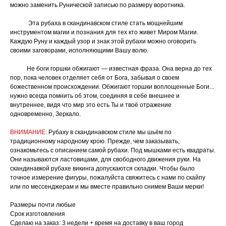
можно заменить Рунической записью по размеру воротника.
Эта рубаха в скандинавском стиле стать мощнейшим
инструментом магии и познания для тех кто живет Миром Магии.
Каждую Руну и каждый узор и знак этой рубахи можно оговорить
своими заговорами, исполняющими Вашу волю.
Не боги горшки обжигают — известная фраза. Она верна до тех
пор, пока человек отделяет себя от Бога, забывая о своем
божественном происхождении. Обжигают горшки воплощенные Боги...
нужно всегда помнить об этом, соединяя в себе внешнее и
внутреннее, видя что мир это есть Ты и твоё отражение
одновременно, Зеркало.
ВНИМАНИЕ:
Рубаху в скандинавском стиле мы шьём по
традиционному народному крою. Прежде, чем заказывать,
ознакомьтесь с описанием самой рубахи. Под мышками есть квадраты.
Они называются ластовицами, для свободного движения руки. На
скандинавкой рубахе викинга допускаются складки. Чтобы было
точное измерение фигуры, пожалуйста свяжитесь с нами по скайпу
или по мессенджерам и мы вместе правильно снимем Ваши мерки!
Размеры почти любые
Срок изготовления
Сделаю на заказ: 3 недели + время на доставку в ваш город