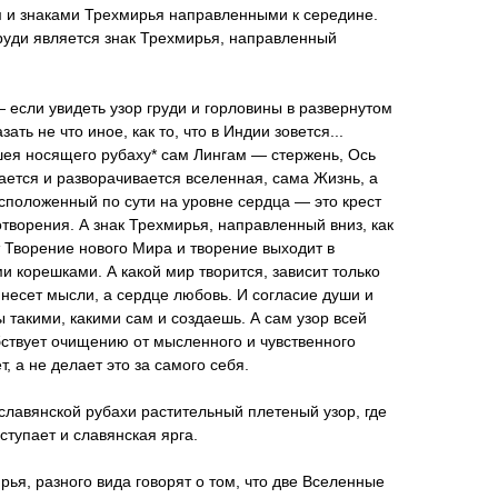
м и знаками Трехмирья направленными к середине.
уди является знак Трехмирья, направленный
если увидеть узор груди и горловины в развернутом
ать не что иное, как то, что в Индии зовется...
шея носящего рубаху* сам Лингам — стержень, Ось
ается и разворачивается вселенная, сама Жизнь, а
расположенный по сути на уровне сердца — это крест
творения. А знак Трехмирья, направленный вниз, как
т Творение нового Мира и творение выходит в
 корешками. А какой мир творится, зависит только
а несет мысли, а сердце любовь. И согласие души и
такими, какими сам и создаешь. А сам узор всей
бствует очищению от мысленного и чувственного
, а не делает это за самого себя.
славянской рубахи растительный плетеный узор, где
тупает и славянская ярга.
ья, разного вида говорят о том, что две Вселенные