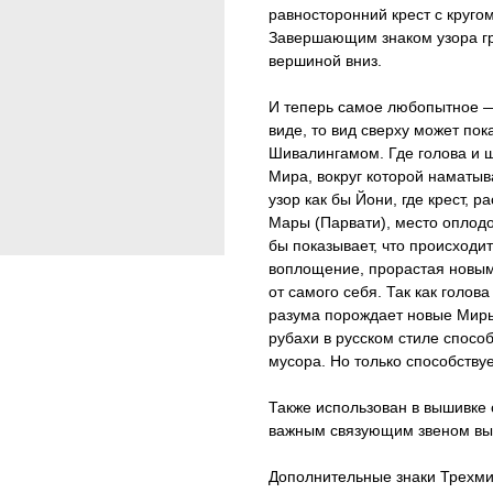
равносторонний крест с круго
Завершающим знаком узора гр
вершиной вниз.
И теперь самое любопытное — 
виде, то вид сверху может показ
Шивалингамом. Где голова и 
Мира, вокруг которой наматыв
узор как бы Йони, где крест, 
Мары (Парвати), место оплодо
бы показывает, что происходи
воплощение, прорастая новыми
от самого себя. Так как голов
разума порождает новые Миры 
рубахи в русском стиле спосо
мусора. Но только способствует
Также использован в вышивке 
важным связующим звеном выс
Дополнительные знаки Трехмир