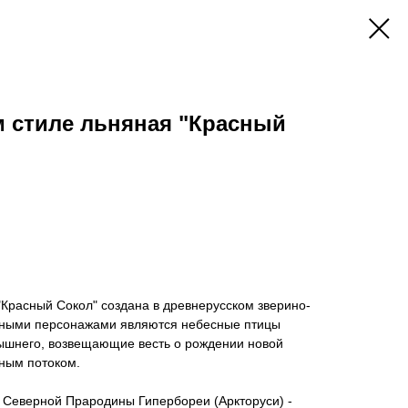
м стиле льняная "Красный
 "Красный Сокол" создана в древнерусском зверино-
авными персонажами являются небесные птицы
ышнего, возвещающие весть о рождении новой
ным потоком.
 Северной Прародины Гипербореи (Аркторуси) -