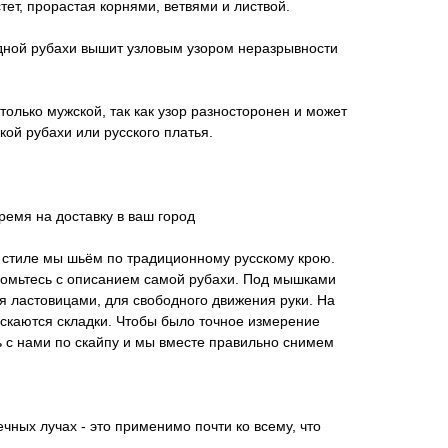
тет, прорастая корнями, ветвями и листвой.
одной рубахи вышит узловым узором неразрывности
е только мужской, так как узор разносторонен и может
кой рубахи или русского платья.
ремя на доставку в ваш город
 стиле мы шьём по традиционному русскому крою.
акомьтесь с описанием самой рубахи. Под мышками
я ластовицами, для свободного движения руки. На
скаются складки. Чтобы было точное измерение
 с нами по скайпу и мы вместе правильно снимем
чных лучах - это применимо почти ко всему, что