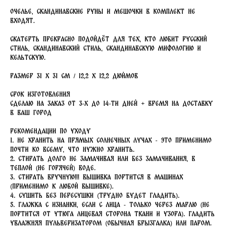
Очелье, Скандинавские Руны и мешочки в комплект не
входят.
Скатерть прекрасно подойдёт для тех, кто любит русский
стиль, скандинавский стиль, скандинавскую мифологию и
кельтскую.
Размер 31 х 31 см / 12,2 х 12,2 дюймов
Срок изготовления
Сделаю на заказ от 3-х до 14-ти дней + время на доставку
в ваш город
Рекомендации по уходу
1. Не хранить на прямых солнечных лучах - это применимо
почти ко всему, что нужно хранить.
2. Стирать долго не замачивая или без замачивания, в
теплой (не горячей) воде.
3. Стирать вручную!!! Вышивка портится в машинах
(применимо к любой вышивке).
4. Сушить без пересушки (трудно будет гладить).
5. Глажка с изнанки, если с лица - только через марлю (не
портится от утюга лицевая сторона ткани и узора). Гладить
увлажняя пульверизатором (обычная брызгалка) или паром.