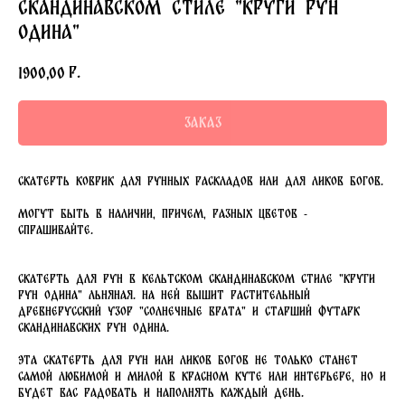
скандинавском стиле "Круги Рун
Одина"
р.
1900,00
Заказ
Скатерть коврик для Рунных раскладов или для Ликов Богов.
Могут быть в наличии, причем, разных цветов -
спрашивайте.
Скатерть для Рун в кельтском скандинавском стиле "Круги
Рун Одина" льняная. На ней вышит растительный
Древнерусский узор "Солнечные Врата" и Старший Футарк
Скандинавских Рун Одина.
Эта скатерть для Рун или Ликов Богов не только станет
самой любимой и милой в Красном Куте или интерьере, но и
будет Вас радовать и наполнять каждый день.