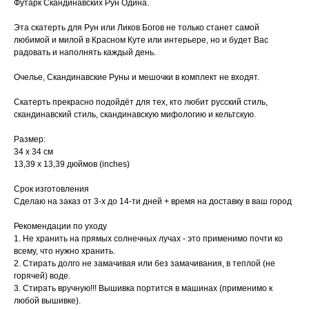
Футарк Скандинавских Рун Одина.
Эта скатерть для Рун или Ликов Богов не только станет самой
любимой и милой в Красном Куте или интерьере, но и будет Вас
радовать и наполнять каждый день.
Очелье, Скандинавские Руны и мешочки в комплект не входят.
Скатерть прекрасно подойдёт для тех, кто любит русский стиль,
скандинавский стиль, скандинавскую мифологию и кельтскую.
Размер:
34 х 34 см
13,39 х 13,39 дюймов (inches)
Срок изготовления
Сделаю на заказ от 3-х до 14-ти дней + время на доставку в ваш город
Рекомендации по уходу
1. Не хранить на прямых солнечных лучах - это применимо почти ко
всему, что нужно хранить.
2. Стирать долго не замачивая или без замачивания, в теплой (не
горячей) воде.
3. Стирать вручную!!! Вышивка портится в машинах (применимо к
любой вышивке).